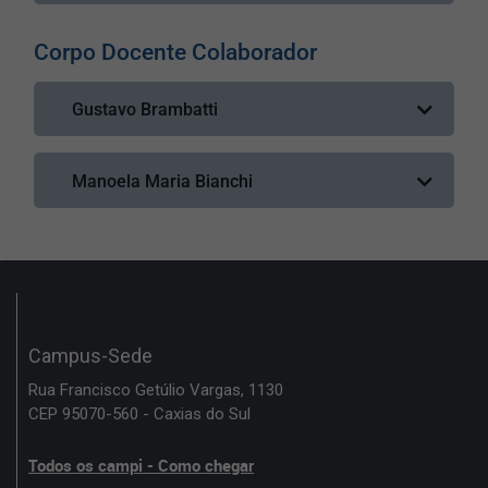
Currículo Lattes
Corpo Docente Colaborador
Gustavo Brambatti
Currículo Lattes
Manoela Maria Bianchi
Currículo Lattes
Campus-Sede
Rua Francisco Getúlio Vargas, 1130
CEP 95070-560 - Caxias do Sul
Todos os campi - Como chegar