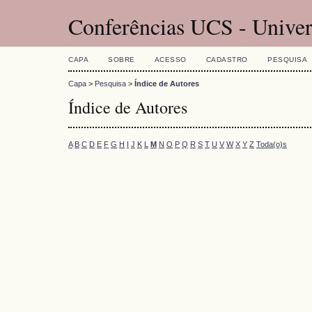
Conferências UCS - Univer
CAPA
SOBRE
ACESSO
CADASTRO
PESQUISA
Capa
>
Pesquisa
>
Índice de Autores
Índice de Autores
A
B
C
D
E
F
G
H
I
J
K
L
M
N
O
P
Q
R
S
T
U
V
W
X
Y
Z
Toda(o)s