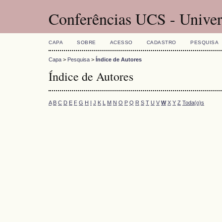
Conferências UCS - Univer
CAPA
SOBRE
ACESSO
CADASTRO
PESQUISA
Capa
>
Pesquisa
>
Índice de Autores
Índice de Autores
A
B
C
D
E
F
G
H
I
J
K
L
M
N
O
P
Q
R
S
T
U
V
W
X
Y
Z
Toda(o)s