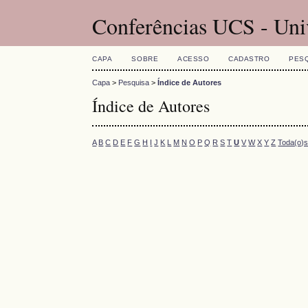
Conferências UCS - Uni
CAPA
SOBRE
ACESSO
CADASTRO
PES
Capa
>
Pesquisa
>
Índice de Autores
Índice de Autores
A
B
C
D
E
F
G
H
I
J
K
L
M
N
O
P
Q
R
S
T
U
V
W
X
Y
Z
Toda(o)