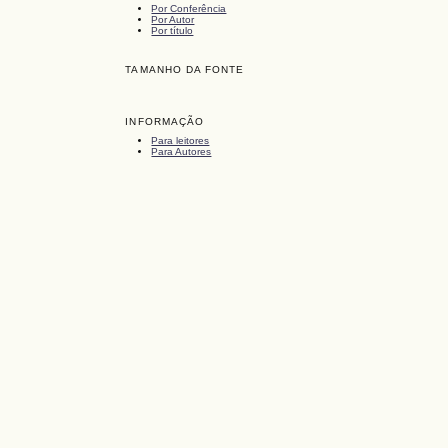
Por Conferência
Por Autor
Por título
TAMANHO DA FONTE
INFORMAÇÃO
Para leitores
Para Autores