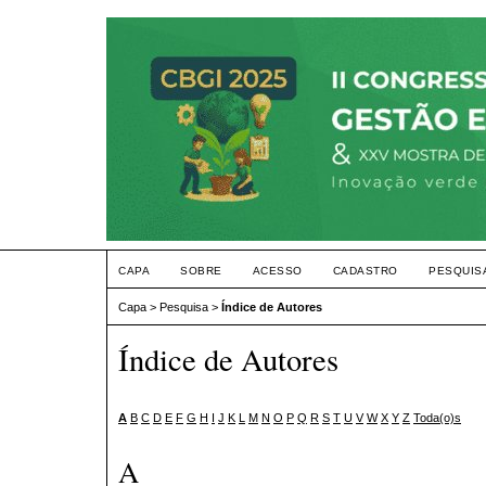
CAPA
SOBRE
ACESSO
CADASTRO
PESQUIS
Capa
>
Pesquisa
>
Índice de Autores
Índice de Autores
A
B
C
D
E
F
G
H
I
J
K
L
M
N
O
P
Q
R
S
T
U
V
W
X
Y
Z
Toda(o)s
A