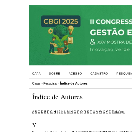
CAPA
SOBRE
ACESSO
CADASTRO
PESQUIS
Capa
>
Pesquisa
>
Índice de Autores
Índice de Autores
A
B
C
D
E
F
G
H
I
J
K
L
M
N
O
P
Q
R
S
T
U
V
W
X
Y
Z
Toda(o)s
Y