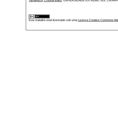
Yamaguchi, Cristina keiko
, UNIVERSIDADE EXTREMO SUL CATARI
Este trabalho está licenciado sob uma
Licença Creative Commons Attr