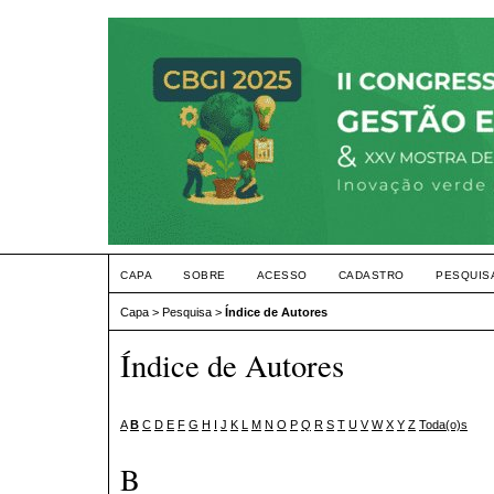
CAPA
SOBRE
ACESSO
CADASTRO
PESQUIS
Capa
>
Pesquisa
>
Índice de Autores
Índice de Autores
A
B
C
D
E
F
G
H
I
J
K
L
M
N
O
P
Q
R
S
T
U
V
W
X
Y
Z
Toda(o)s
B