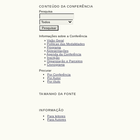
CONTEÚDO DA CONFERÊNCIA
Pesquisa
Informações sobre a Conferência
»
Visão Geral
»
Políticas das Modalidades
»
Programa
»
Apresentações
»
Agenda da Conferência
»
Inscrição
»
Organização e Parceiros
»
Cronograma
Procurar
Por Conferência
Por Autor
Por título
TAMANHO DA FONTE
INFORMAÇÃO
Para leitores
Para Autores