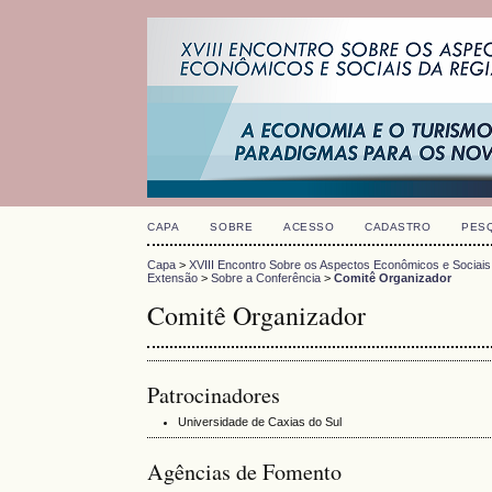
CAPA
SOBRE
ACESSO
CADASTRO
PES
Capa
>
XVIII Encontro Sobre os Aspectos Econômicos e Sociais
Extensão
>
Sobre a Conferência
>
Comitê Organizador
Comitê Organizador
Patrocinadores
Universidade de Caxias do Sul
Agências de Fomento