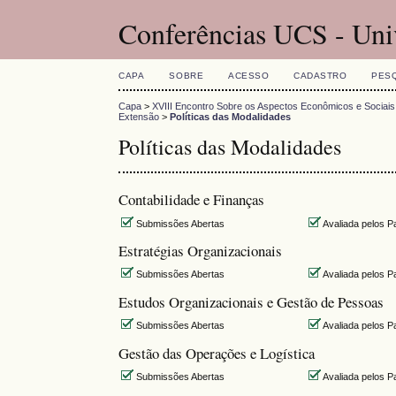
Conferências UCS - Uni
CAPA
SOBRE
ACESSO
CADASTRO
PES
Capa
>
XVIII Encontro Sobre os Aspectos Econômicos e Sociais
Extensão
>
Políticas das Modalidades
Políticas das Modalidades
Contabilidade e Finanças
Submissões Abertas
Avaliada pelos P
Estratégias Organizacionais
Submissões Abertas
Avaliada pelos P
Estudos Organizacionais e Gestão de Pessoas
Submissões Abertas
Avaliada pelos P
Gestão das Operações e Logística
Submissões Abertas
Avaliada pelos P