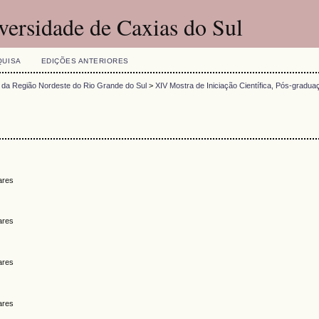
versidade de Caxias do Sul
QUISA
EDIÇÕES ANTERIORES
 da Região Nordeste do Rio Grande do Sul
>
XIV Mostra de Iniciação Científica, Pós-gradua
ares
ares
ares
ares