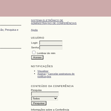
SISTEMA ELETRÔNICO DE
ADMINISTRAÇÃO DE CONFERÊNCIAS
ção, Pesquisa e
Ajuda
USUÁRIO
Login
Senha
Lembrar de mim
NOTIFICAÇÕES
Visualizar
Assinar
/
Cancelar assinatura de
notificações
CONTEÚDO DA CONFERÊNCIA
Pesquisa
Informações sobre a Conferência