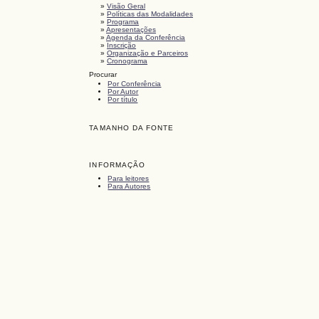
»
Visão Geral
»
Políticas das Modalidades
»
Programa
»
Apresentações
»
Agenda da Conferência
»
Inscrição
»
Organização e Parceiros
»
Cronograma
Procurar
Por Conferência
Por Autor
Por título
TAMANHO DA FONTE
INFORMAÇÃO
Para leitores
Para Autores