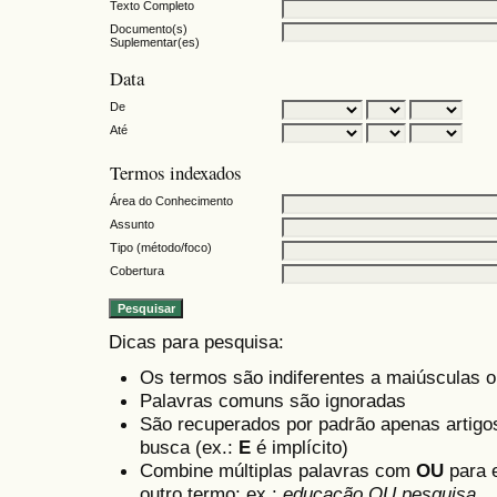
Texto Completo
Documento(s)
Suplementar(es)
Data
De
Até
Termos indexados
Área do Conhecimento
Assunto
Tipo (método/foco)
Cobertura
Dicas para pesquisa:
Os termos são indiferentes a maiúsculas 
Palavras comuns são ignoradas
São recuperados por padrão apenas artig
busca (ex.:
E
é implícito)
Combine múltiplas palavras com
OU
para e
outro termo; ex.:
educação OU pesquisa