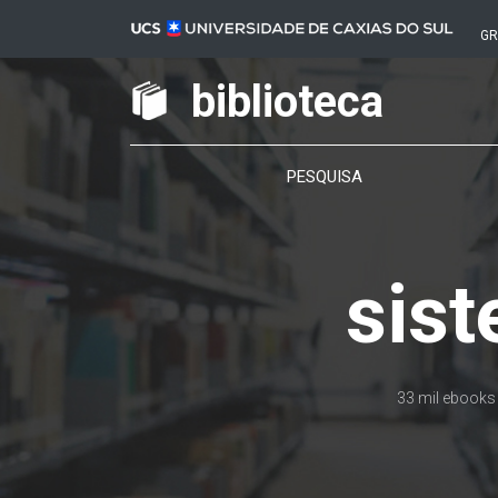
G
biblioteca
PESQUISA
sist
33 mil ebooks 