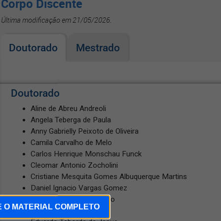
Corpo Discente
Última modificação em 21/05/2026.
Doutorado
Mestrado
Doutorado
Aline de Abreu Andreoli
Angela Teberga de Paula
Anny Gabrielly Peixoto de Oliveira
Camila Carvalho de Melo
Carlos Henrique Monschau Funck
Cleomar Antonio Zocholini
Cristiane Mesquita Gomes Albuquerque Martins
Daniel Ignacio Vargas Gomez
Daniel Richetti Rampazzo
E O MATERIAL COMPLETO
Eduardo Arnaldo Leling