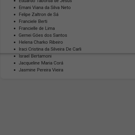
Eduardo Taborda de Jesus
Ernani Viana da Silva Neto
Felipe Zaltron de Sá
Franciele Berti
Francielle de Lima
Gernei Góes dos Santos
Helena Charko Ribeiro
Iraci Cristina da Silveira De Carli
Israel Bertamoni
Jacqueline Maria Corá
Jasmine Pereira Vieira
Jênnifer Bauer Eme
Jóice dos Santos Bernardo
José Almeida dos Santos
José Nilton Rodrigues Silva
Juliana Rose Jasper
Larissa Bitar Duarte
Leonardo Reichert
Letícia Indart Franzen
Liliana Jimena Farfán Huebra