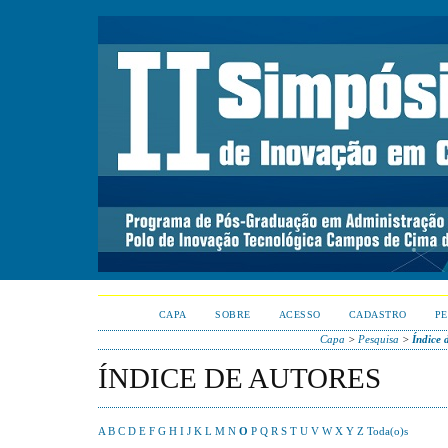
CAPA
SOBRE
ACESSO
CADASTRO
PE
Capa
>
Pesquisa
>
Índice 
ÍNDICE DE AUTORES
A
B
C
D
E
F
G
H
I
J
K
L
M
N
O
P
Q
R
S
T
U
V
W
X
Y
Z
Toda(o)s