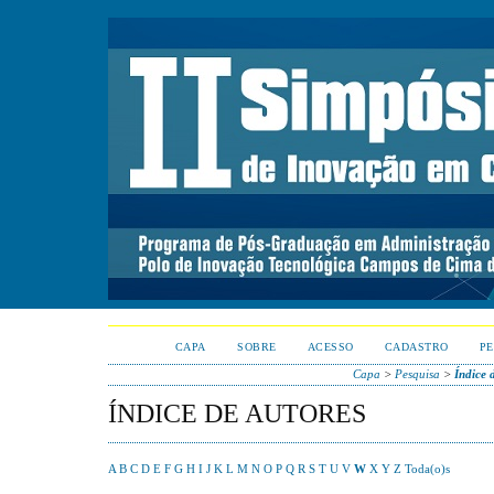
CAPA
SOBRE
ACESSO
CADASTRO
PE
Capa
>
Pesquisa
>
Índice 
ÍNDICE DE AUTORES
A
B
C
D
E
F
G
H
I
J
K
L
M
N
O
P
Q
R
S
T
U
V
W
X
Y
Z
Toda(o)s