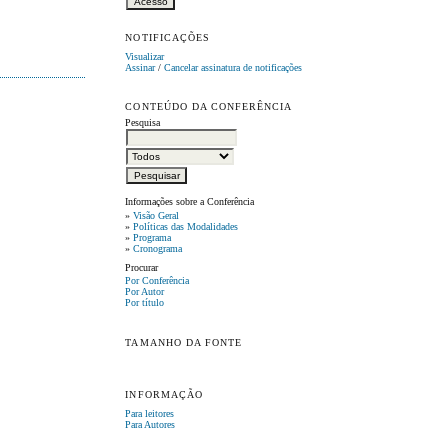
NOTIFICAÇÕES
Visualizar
Assinar
/
Cancelar assinatura de notificações
CONTEÚDO DA CONFERÊNCIA
Pesquisa
Informações sobre a Conferência
»
Visão Geral
»
Políticas das Modalidades
»
Programa
»
Cronograma
Procurar
Por Conferência
Por Autor
Por título
TAMANHO DA FONTE
INFORMAÇÃO
Para leitores
Para Autores