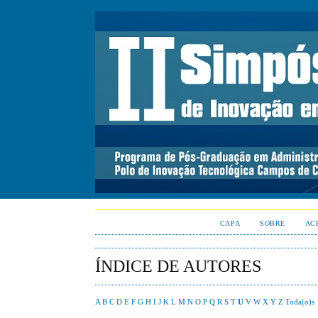
CAPA
SOBRE
AC
ÍNDICE DE AUTORES
A
B
C
D
E
F
G
H
I
J
K
L
M
N
O
P
Q
R
S
T
U
V
W
X
Y
Z
Toda(o)s