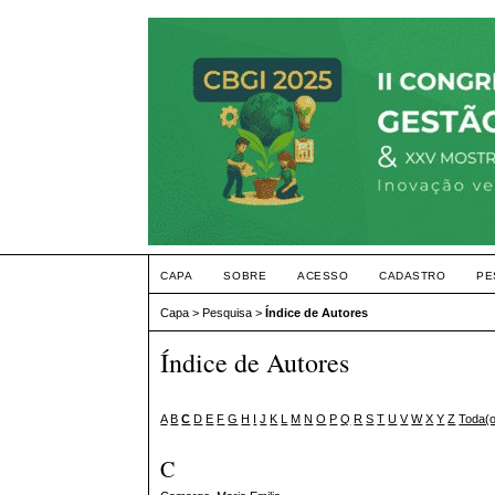
CAPA
SOBRE
ACESSO
CADASTRO
PE
Capa
>
Pesquisa
>
Índice de Autores
Índice de Autores
A
B
C
D
E
F
G
H
I
J
K
L
M
N
O
P
Q
R
S
T
U
V
W
X
Y
Z
Toda(
C