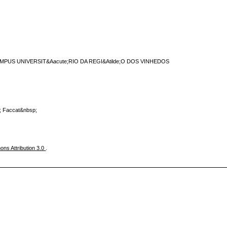
AMPUS UNIVERSIT&Aacute;RIO DA REGI&Atilde;O DOS VINHEDOS
; Faccat&nbsp;
ns Attribution 3.0
.