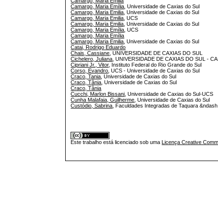
Camargo, Maria Emilia
Camargo, Maria Emília
, Universidade de Caxias do Sul
Camargo, Maria Emilia
, Universidade de Caxias do Sul
Camargo, Maria Emilia
, UCS
Camargo, Maria Emilia
, Universidade de Caxias do Sul
Camargo, Maria Emília
, UCS
Camargo, Maria Emília
Camargo, Maria Emilia
, Universidade de Caxias do Sul
Catai, Rodrigo Eduardo
Chais, Cassiane
, UNIVERSIDADE DE CAXIAS DO SUL
Cichelero, Juliana
, UNIVERSIDADE DE CAXIAS DO SUL - C
Cipriani Jr., Vitor
, Instituto Federal do Rio Grande do Sul
Corso, Evandro
, UCS - Universidade de Caxias do Sul
Craco, Tania
, Universidade de Caxias do Sul
Craco, Tânia
, Universidade de Caxias do Sul
Craco, Tânia
Cucchi, Marlon Bissani
, Universidade de Caxias do Sul-UCS
Cunha Malafaia, Guilherme
, Universidade de Caxias do Sul
Custódio, Sabrina
, Faculdades Integradas de Taquara &ndash
Este trabalho está licenciado sob uma
Licença Creative Commo