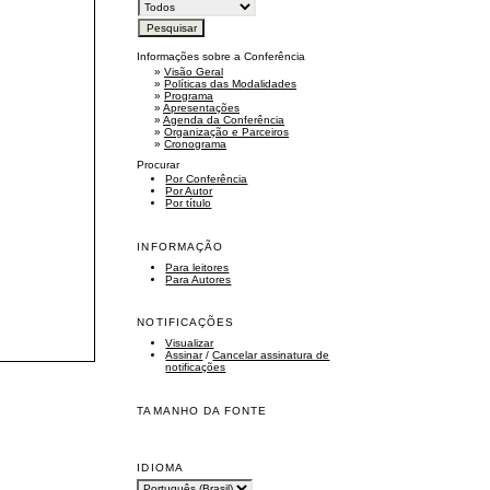
Informações sobre a Conferência
»
Visão Geral
»
Políticas das Modalidades
»
Programa
»
Apresentações
»
Agenda da Conferência
»
Organização e Parceiros
»
Cronograma
Procurar
Por Conferência
Por Autor
Por título
INFORMAÇÃO
Para leitores
Para Autores
NOTIFICAÇÕES
Visualizar
Assinar
/
Cancelar assinatura de
notificações
TAMANHO DA FONTE
IDIOMA