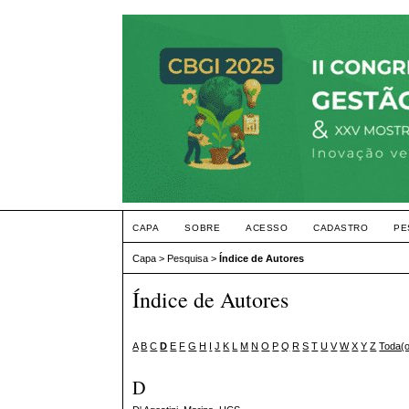
CAPA
SOBRE
ACESSO
CADASTRO
PE
Capa
>
Pesquisa
>
Índice de Autores
Índice de Autores
A
B
C
D
E
F
G
H
I
J
K
L
M
N
O
P
Q
R
S
T
U
V
W
X
Y
Z
Toda(
D