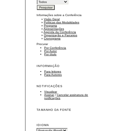
Informações sobre a Conferência
»
Visão Geral
»
Políticas das Modalidades
»
Programa
»
Apresentações
»
Agenda da Conferência
»
Organização e Parceiros
»
Cronograma
Procurar
Por Conferência
Por Autor
Por título
INFORMAÇÃO
Para leitores
Para Autores
NOTIFICAÇÕES
Visualizar
Assinar
/
Cancelar assinatura de
notificações
TAMANHO DA FONTE
IDIOMA