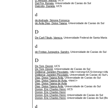
D' Agostini, Marina
, UCS
Dal Prá, Renata
, Universidade de Caxias do Sul
Dalzotto, Daniela
, UCS
d
de Andrade, Simone Fonseca
de Ávila Dias, Deise Taiana
, Universidade de Caxias do Sul
D
De Carli Tibulo, Vaneza
, Universidade Federal de Santa Maria
d
de Freitas Junqueira, Sandro
, Universidade de Caxias do Sul
D
De Toni, Deonir
, UCS
De Toni, Deonir
, Universidade de Caxias do Sul
Deliberal, Janielen Pissolatto
, <div><strong>UCS</strong></di
Deliberal, Janielen Pissolatto
, Universidade de Caxias do Sul
Dias, Deise Taiana Ávila
, Universidade de Caxias do Sul
Dias, Deise Taiana de Ávila
, <html />
Dias, Deise Taiana de Ávila
Dias, Deise Taiana Ávila
, Universidade de Caxias do Sul
Dorion, Eric Charles Henri
, UCS
Dorion, Eric Charles Henri
Dorion, Eric Charles Henri
, Universidade de Caxias do Sul
Dorion, Eric Charles Henri
, Universidade de Caxias do Sul (Bra
d