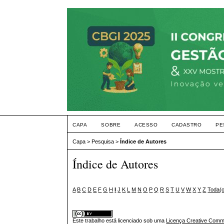
CAPA
SOBRE
ACESSO
CADASTRO
PE
Capa
>
Pesquisa
>
Índice de Autores
Índice de Autores
A
B
C
D
E
F
G
H
I
J
K
L
M
N
O
P
Q
R
S
T
U
V
W
X
Y
Z
Toda(
Este trabalho está licenciado sob uma
Licença Creative Commo