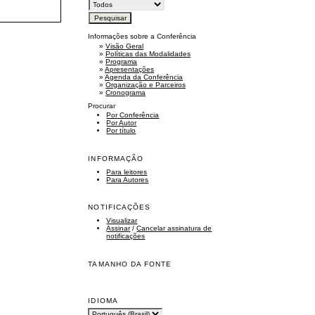
Informações sobre a Conferência
»
Visão Geral
»
Políticas das Modalidades
»
Programa
»
Apresentações
»
Agenda da Conferência
»
Organização e Parceiros
»
Cronograma
Procurar
Por Conferência
Por Autor
Por título
INFORMAÇÃO
Para leitores
Para Autores
NOTIFICAÇÕES
Visualizar
Assinar
/
Cancelar assinatura de
notificações
TAMANHO DA FONTE
IDIOMA