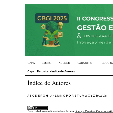
CAPA
SOBRE
ACESSO
CADASTRO
PESQUIS
Capa
>
Pesquisa
>
Índice de Autores
Índice de Autores
A
B
C
D
E
F
G
H
I
J
K
L
M
N
O
P
Q
R
S
T
U
V
W
X
Y
Z
Toda(o)s
Este trabalho está licenciado sob uma
Licença Creative Commons Attr