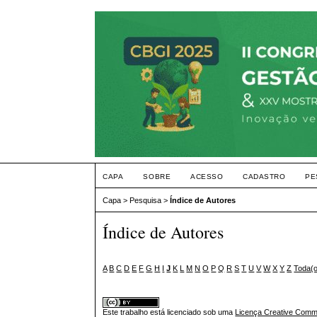
CAPA
SOBRE
ACESSO
CADASTRO
PE
Capa
>
Pesquisa
>
Índice de Autores
Índice de Autores
A
B
C
D
E
F
G
H
I
J
K
L
M
N
O
P
Q
R
S
T
U
V
W
X
Y
Z
Toda(
Este trabalho está licenciado sob uma
Licença Creative Commo