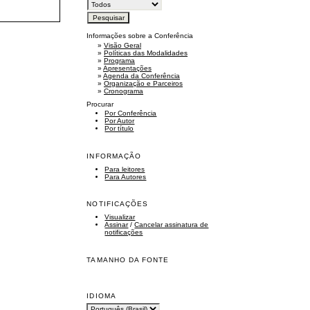
Informações sobre a Conferência
»
Visão Geral
»
Políticas das Modalidades
»
Programa
»
Apresentações
»
Agenda da Conferência
»
Organização e Parceiros
»
Cronograma
Procurar
Por Conferência
Por Autor
Por título
INFORMAÇÃO
Para leitores
Para Autores
NOTIFICAÇÕES
Visualizar
Assinar
/
Cancelar assinatura de
notificações
TAMANHO DA FONTE
IDIOMA