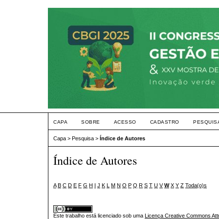
CAPA
SOBRE
ACESSO
CADASTRO
PESQUIS
Capa
>
Pesquisa
>
Índice de Autores
Índice de Autores
A
B
C
D
E
F
G
H
I
J
K
L
M
N
O
P
Q
R
S
T
U
V
W
X
Y
Z
Toda(o)s
Este trabalho está licenciado sob uma
Licença Creative Commons Attr