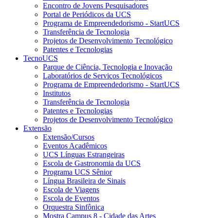
Encontro de Jovens Pesquisadores
Portal de Periódicos da UCS
Programa de Empreendedorismo - StartUCS
Transferência de Tecnologia
Projetos de Desenvolvimento Tecnológico
Patentes e Tecnologias
TecnoUCS
Parque de Ciência, Tecnologia e Inovação
Laboratórios de Serviços Tecnológicos
Programa de Empreendedorismo - StartUCS
Institutos
Transferência de Tecnologia
Patentes e Tecnologias
Projetos de Desenvolvimento Tecnológico
Extensão
Extensão/Cursos
Eventos Acadêmicos
UCS Línguas Estrangeiras
Escola de Gastronomia da UCS
Programa UCS Sênior
Língua Brasileira de Sinais
Escola de Viagens
Escola de Eventos
Orquestra Sinfônica
Mostra Campus 8 - Cidade das Artes