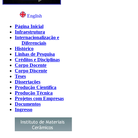
English
Página Inicial
Infraestrutura
Internacionalização e
Diferenciais
Histórico
Linhas de Pesquisa
Créditos e Disciplinas
Corpo Docente
Corpo Discente
Teses
Dissertações
Produção Científica
Produção Técnica
Projetos com Empresas
Documentos
Ingresso