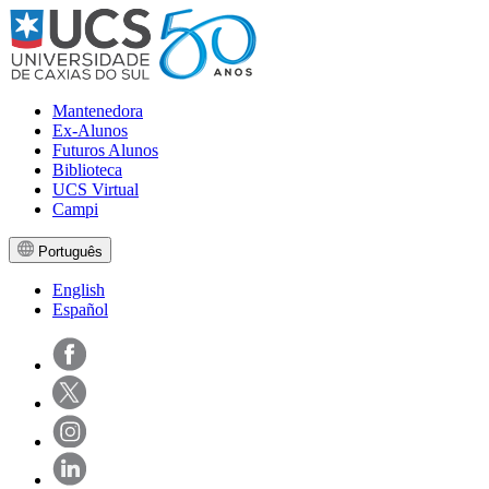
Mantenedora
Ex-Alunos
Futuros Alunos
Biblioteca
UCS Virtual
Campi
Português
English
Español