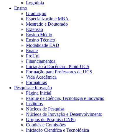
Logotipia
Ensino
Graduação
Especialização e MBA
Mestrado e Doutorado
Extensão
Ensino Médio
Ensino Técnico
Modalidade EAD
Enade
ProUni
Financiamentos
Iniciação à Docência - Pibid-UCS
Formação para Professores da UCS
Vida Acadêmica
Formaturas
Pesquisa e Inovação
Página Inicial
Parque de Ciência, Tecnologia e Inovação
Institutos
Núcleos de Pesquisa
Núcleos de Inovação e Desenvolvimento
Grupos de Pesquisa CNPq
Comitês e Comissões
Iniciação Científica e Tecnológica