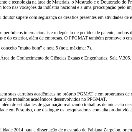
nto e tecnologia na área de Materiais, o Mestrado e o Doutorado do 
oco nas vocações da indústria nacional e a uma preocupação pelo impa
utor supere com segurança os desafios presentes em atividades de ens
m periódicos internacionais e o depósito de pedidos de patente, ambos d
eiras e do exterior, além de empresas. O PPGMAT também promove o emp
nceito "muito bom" e nota 5 (nota máxima: 7).
a Área do Conhecimento de Ciências Exatas e Engenharias, Sala V.305. A
em suas carreiras acadêmicas no próprio PGMAT e em programas de dou
partir de trabalhos acadêmicos desenvolvidos no PPGMAT.
além de estudantes de graduação realizando trabalhos de iniciação cient
de em Pesquisa, que distingue os pesquisadores com alta produtivida
idade 2014 para a dissertação de mestrado de Fabiana Zarpelon, orien