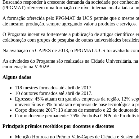
Buscando responder à crescente demanda da sociedade por conhecime
(PPGMAT) oferecem uma formação de nível internacional aliada a um f
A formação oferecida pelo PPGMAT da UCS permite que o mestre ou do
até mesmo, produção, sempre agregando valor a produtos e serviços.
O Programa incentiva fortemente a publicação de artigos científicos e
colaboração com grupos de pesquisa de outras universidades brasil
Na avaliação da CAPES de 2013, o PPGMAT-UCS foi avaliado com co
As atividades do Programa são realizadas na Cidade Universitária, n
coordenação na V.302B.
Alguns dados
118 mestres formados até abril de 2017.
10 doutores formados até abril de 2017.
Egressos: 45% atuam em grandes empresas da região, 12% segu
universitários e 3% fundaram empresas de base tecnológica a 
Corpo discente 2017: 13 alunos de mestrado e 22 de doutorado, 
Corpo docente permanente: 75% têm bolsa CNPq de Produtivida
Principais prêmios recebidos por docentes e discentes
Menção Honrosa no Prêmio Vale-Capes de Ciência e Sustentabil