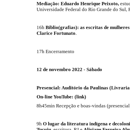
Mediação: Eduardo Henrique Peixoto,
estu
Universidade Federal do Rio Grande do Sul, 
16h
Biblio(grafias): as escritas de mulhere
Clarice Fortunato
.
17h Encerramento
12 de novembro 2022 - Sábado
Presencial: Auditório da Paulinas (Livraria
On-line YouTube: (link)
8h45min Recepção e boas-vindas (presencial
9h
O lugar da literatura indígena e decoloni
Tucuju,
escritora, RJ e
Aliriane Ferreira Al