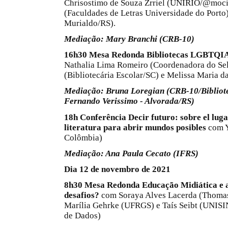
Chrisostimo de Souza Zrriel (UNIRIO/@mocin
(Faculdades de Letras Universidade do Porto)
Murialdo/RS).
Mediação: Mary Branchi (CRB-10)
16h30
Mesa Redonda Bibliotecas LGBTQIA+:
Nathalia Lima Romeiro (Coordenadora do S
(Bibliotecária Escolar/SC) e Melissa Maria
Mediação: Bruna Loregia
n
(CRB-10/Bibliot
Fernando Verissimo - Alvorada/RS)
18h Conferência Decir futuro: sobre el lugar
literatura para abrir mundos posibles
com Y
Colômbia)
Mediação: Ana Paula Cecato (IFRS)
Dia 12 de novembro de 2021
8h30 Mesa Redonda Educação Midiática e as
desafios?
com Soraya Alves Lacerda (Thomas
Marília Gehrke (UFRGS) e Taís Seibt (UNISI
de Dados)