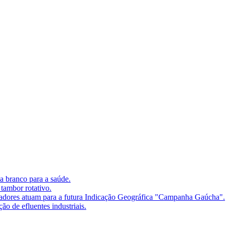
a branco para a saúde.
tambor rotativo.
atuam para a futura Indicação Geográfica "Campanha Gaúcha".
ão de efluentes industriais.