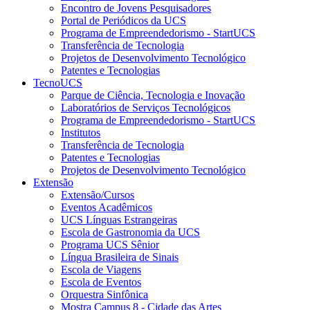
Encontro de Jovens Pesquisadores
Portal de Periódicos da UCS
Programa de Empreendedorismo - StartUCS
Transferência de Tecnologia
Projetos de Desenvolvimento Tecnológico
Patentes e Tecnologias
TecnoUCS
Parque de Ciência, Tecnologia e Inovação
Laboratórios de Serviços Tecnológicos
Programa de Empreendedorismo - StartUCS
Institutos
Transferência de Tecnologia
Patentes e Tecnologias
Projetos de Desenvolvimento Tecnológico
Extensão
Extensão/Cursos
Eventos Acadêmicos
UCS Línguas Estrangeiras
Escola de Gastronomia da UCS
Programa UCS Sênior
Língua Brasileira de Sinais
Escola de Viagens
Escola de Eventos
Orquestra Sinfônica
Mostra Campus 8 - Cidade das Artes