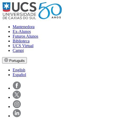
Mantenedora
Ex-Alunos
Futuros Alunos
Biblioteca
UCS Virtual
Campi
Português
English
Español