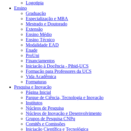
Logotipia
Ensino
Graduação
Especialização e MBA
Mestrado e Doutorado
Extensão
Ensino Médio
Ensino Técnico
Modalidade EAD
Enade
ProUni
Financiamentos
Iniciação à Docência - Pibid-UCS
Formação para Professores da UCS
Vida Acadêmica
Formaturas
Pesquisa e Inovação
Página Inicial
Parque de Ciência, Tecnologia e Inovação
Institutos
Núcleos de Pesquisa
Núcleos de Inovação e Desenvolvimento
Grupos de Pesquisa CNPq
Comitês e Comissões
Iniciação Científica e Tecnológica