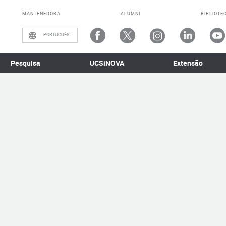
MANTENEDORA
ALUMNI
BIBLIOTE
PORTUGUÊS
Pesquisa
UCSiNOVA
Extensão