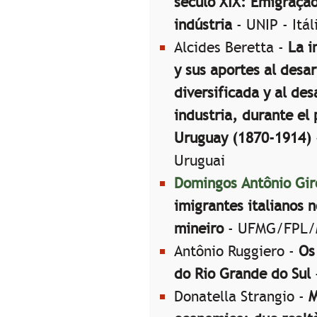
século XIX: Emigraçã
indústria
- UNIP - Itál
Alcides Beretta -
La i
y sus aportes al desar
diversificada y al des
industria, durante el
Uruguay (1870-1914)
Uruguai
Domingos Antônio Giro
imigrantes italianos 
mineiro
- UFMG/FPL/
Antônio Ruggiero -
Os
do Rio Grande do Sul
Donatella Strangio -
M