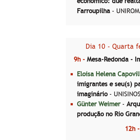
economico: due realtà
Farroupilha
- UNIROMA
Dia 10 - Quarta f
9h -
Mesa-Redonda - Im
Eloisa Helena Capovi
imigrantes e seu(s) pa
imaginário
- UNISINO
Günter Weimer
-
Arqu
produção no Rio Gran
12h 