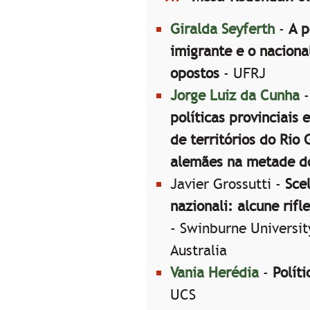
Giralda Seyferth
-
A p
imigrante e o nacional
opostos
- UFRJ
Jorge Luiz da Cunha
políticas provinciais 
de territórios do Rio
alemães na metade d
Javier Grossutti -
Sce
nazionali: alcune rifle
- Swinburne Universit
Australia
Vania Herédia
-
Polít
UCS