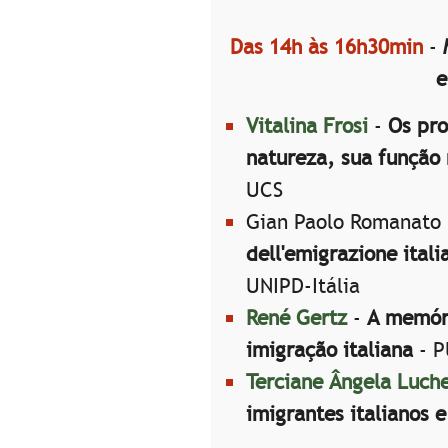
Das 14h às 16h30min
-
e
Vitalina Frosi
-
Os pro
natureza, sua função 
UCS
Gian Paolo Romanato
dell'emigrazione itali
UNIPD-Itália
René Gertz
-
A memóri
imigração italiana
- 
Terciane Ângela Luch
imigrantes italianos 