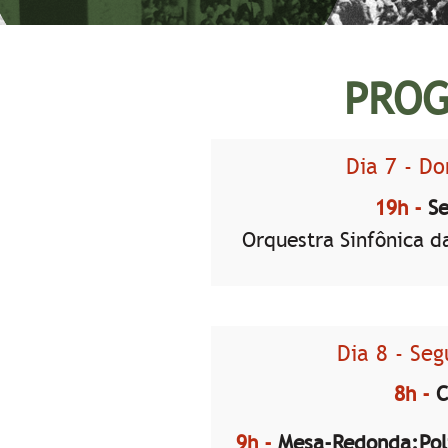
PRO
Dia 7 - D
19h -
Se
Orquestra Sinfônica d
Dia 8 - Seg
8h -
C
9h -
Mesa-Redonda:Polí