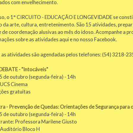
cados com envelhecimento.
sso, o 1° CIRCUITO - EDUCAÇÃO E LONGEVIDADE se constitu
 da arte, cultura, entretenimento. São 15 atividades, prepa
e de coordenação alusivas ao mês do idoso. Acompanhe a p
mações sobre as atividades aqui e no nosso Facebook.
 as atividades são agendadas pelos telefones: (54) 3218-2
DEBATE - "Intocáveis"
5 de outubro (segunda-feira) - 14h
: UCS Cinema
ções gratuitas
tra - Prevenção de Quedas: Orientações de Segurança para o
5 de outubro (segunda-feira) - 14h
trante: Professora Marilene Giusto
 Auditório Bloco H