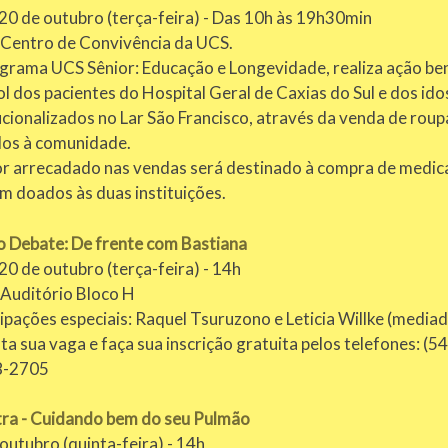
20 de outubro (terça-feira) - Das 10h às 19h30min
: Centro de Convivência da UCS.
grama UCS Sênior: Educação e Longevidade, realiza ação be
l dos pacientes do Hospital Geral de Caxias do Sul e dos id
ucionalizados no Lar São Francisco, através da venda de roup
dos à comunidade.
or arrecadado nas vendas será destinado à compra de medi
m doados às duas instituições.
o Debate: De frente com Bastiana
20 de outubro (terça-feira) - 14h
 Auditório Bloco H
ipações especiais: Raquel Tsuruzono e Leticia Willke (media
a sua vaga e faça sua inscrição gratuita pelos telefones: (
8-2705
tra - Cuidando bem do seu Pulmão
outubro (quinta-feira) - 14h