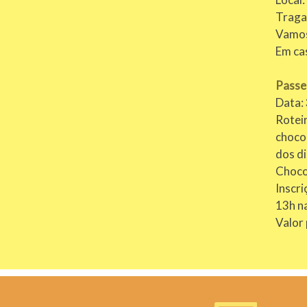
Traga 
Vamos
Em ca
Passe
Data: 
Roteir
choco
dos di
Chocol
Inscri
13h n
Valor