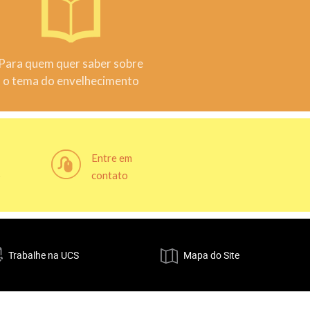
Para quem quer saber sobre
o tema do envelhecimento
Entre em
contato
5
Trabalhe na UCS
Mapa do Site