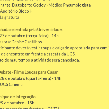
trante: Dagoberto Godoy - Médico Pneumologista
 Auditório Bloco H
da gratuita
hada orientada pela Universidade.
27 de outubro (terça-feira) - 14h
ssora: Denise Castilhos
icipante deverá vestir roupa e calçado apropriada para cam
 de encontro: em frente a cascata da UCS.
so de mau tempo a atividade será cancelada.
Debate - Filme Loucas para Casar
28 de outubro (quarta-feira) - 14h
: UCS Cinema
nique de Integração
29 de outubro - 15h
: no gramado em frente a UCS TV.