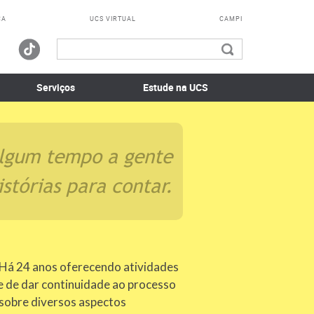
CA
UCS VIRTUAL
CAMPI
Serviços
Estude na UCS
algum tempo a gente
stórias para contar.
 Há 24 anos oferecendo atividades
e de dar continuidade ao processo
 sobre diversos aspectos