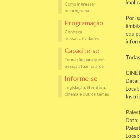
impli
Como ingressar
no programa
Por i
Programação
âmbito
Conheça
equip
nossas atividades
infor
Capacite-se
Todas
Formação para quem
deseja atuar na área
CINE 
Informe-se
Data: 
Legislação, literatura,
Local
cinema e outros temas
Inscri
Pales
Data: 
Pales
Local: