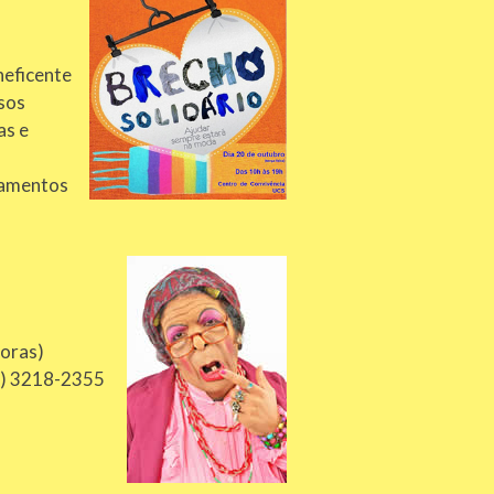
neficente
osos
as e
camentos
doras)
54) 3218-2355