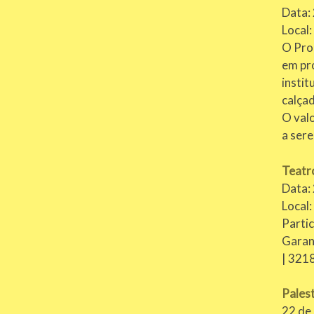
Data: 
Local
O Pro
em pro
instit
calça
O val
a sere
Teatr
Data: 
Local:
Partic
Garant
| 321
Pales
22 de 