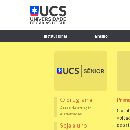
Institucional
Ensino
O programa
Prime
Áreas de atuação
Outub
e atividades
volta
Seja aluno
de ar