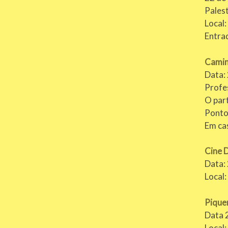
Pales
Local:
Entra
Camin
Data: 
Profe
O part
Ponto
Em ca
Cine 
Data: 
Local
Pique
Data 
Local