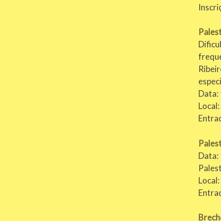
Inscri
Palest
Dific
freque
Ribei
especi
Data: 
Local:
Entra
Palest
Data:
Pales
Local:
Entra
Brech