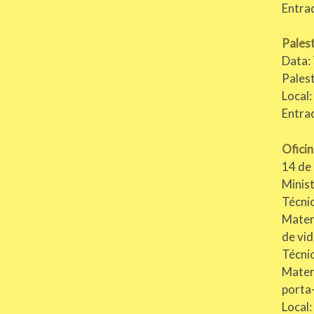
Entra
Palest
Data: 
Pales
Local:
Entra
Ofici
14 de 
Minis
Técnic
Materi
de vid
Técnic
Materi
porta
Local: