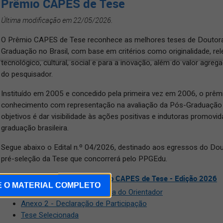
Prêmio CAPES de Tese
Última modificação em 22/05/2026.
O Prêmio CAPES de Tese reconhece as melhores teses de Doutor
Graduação no Brasil, com base em critérios como originalidade, rel
tecnológico, cultural, social e para a inovação, além do valor agr
do pesquisador.
Instituído em 2005 e concedido pela primeira vez em 2006, o prêm
conhecimento com representação na avaliação da Pós-Graduação S
objetivos é dar visibilidade às ações positivas e indutoras promov
graduação brasileira.
Segue abaixo o Edital n.º 04/2026, destinado aos egressos do Do
pré-seleção da Tese que concorrerá pelo PPGEdu.
Edital Nº 04/2026 - Prêmio CAPES de Tese - Edição 2026
E O MATERIAL COMPLETO
Anexo 1 - Carta de Anuência do Orientador
Anexo 2 - Declaração de Participação
Tese Selecionada