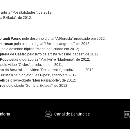
e artista "Possibilidades", de 2012.
ra Exilada", de 2012.
orandi Pagno
pelo desenho digital "A Floresta" produzido em 2012;
Pierosan
pela pintura digital "Um dia sangrento", de 2012;
s
pelo desenho tríptico "Mortalha", criado em 2012;
ueira de Castro
pelo livro de artista "Possibilidades", de 2012;
 Popp
pelas xilogravuras "Marilyn" e "Madonna", de 2012;
pelo vídeo "Ciclos", produzido em 2011;
so do Amaral
pelo vídeo "Re corrente", produzido em 2012;
n Prusch
pelo objeto "Les Pipes", criado em 2012;
lli
pelo livro-objeto "Meu Passaporte", de 2012;
dros
pelo objeto "Sombra Exilada", de 2012.
idoria
Canal de Denúncias