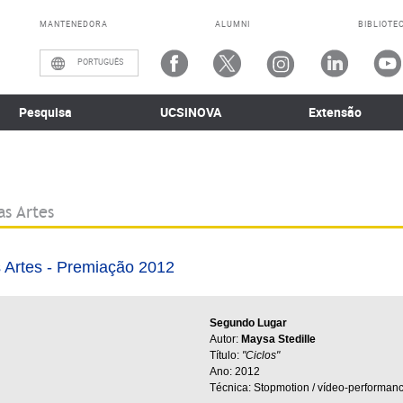
MANTENEDORA
ALUMNI
BIBLIOTE
PORTUGUÊS
Pesquisa
UCSiNOVA
Extensão
as Artes
 Artes - Premiação 2012
Segundo Lugar
Autor:
Maysa Stedille
Título:
"Ciclos"
Ano: 2012
Técnica: Stopmotion / vídeo-performan