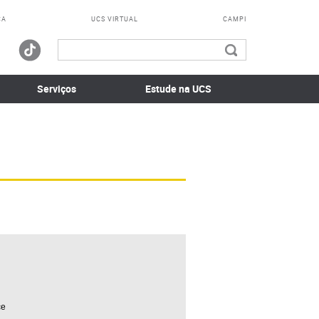
CA
UCS VIRTUAL
CAMPI
Serviços
Estude na UCS
ce