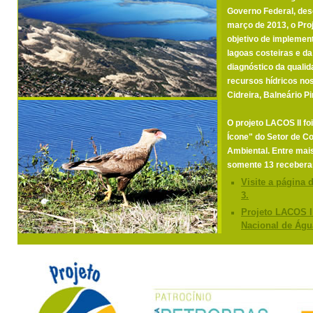
Governo Federal, des
março de 2013, o Pro
objetivo de implemen
lagoas costeiras e d
diagnóstico da qualid
recursos hídricos no
Cidreira, Balneário P
O projeto LACOS II fo
Ícone" do Setor de C
Ambiental. Entre mais
somente 13 receber
Visite a página 
3.
Projeto LACOS I
Nacional de Águ