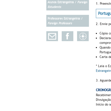
Alunos Estrangeiros /
Foreign
1. Preench
Estudents
Portug
Professores Estrangeiros /
Foreign Professors
2. Envie p
Cópia c
Declara
comprov
Quando 
Portugu
Carta d
* Leia o E
Estrangeir
3. Aguarde
CRONOGR
Recebiment
Divulgação
Início do 