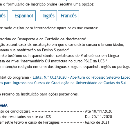
a o formulário de Inscrição online (escolha uma opção):
uês
Espanhol
Inglês
Francês
or meio digital para internacionais@ucs.br os documentos:
olorida do Passaporte e da Certidão de Nascimento*
ção autenticada da instituição em que o candidato cursou o Ensino Médio,
ando sua habilitação ao Ensino Superior*
não lusófono ou hispanofalante: certificado de Proficiência em Língua
esa de nível intermediário OU matrícula no curso PBLE da UCS *
e intenção redigida em uma das línguas a seguir: espanhol, inglês ou portug
dital do programa -
Edital N.º 002/2020 - Abertura do Processo Seletivo Espec
os para Ingresso nos Cursos de Graduação na Universidade de Caxias do Sul
.
 retorno da Instituição para ações posteriores.
AMA
o de candidatura ------------------------------------ Até 10/11/2020
 dos resultados no site da UCS ---------------------- Dia 20/11/2020
semestre letivo e curso de Português ---------------- Março de 2021