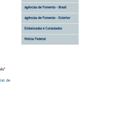
Agências de Fomento - Brasil
Agências de Fomento - Exterior
Embaixadas e Consulados
Polícia Federal
uês*
ial de