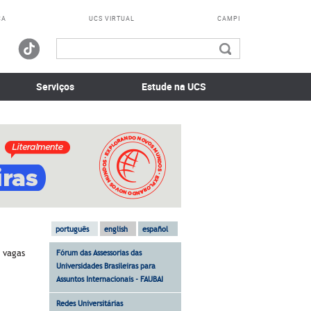
CA
UCS VIRTUAL
CAMPI
Serviços
Estude na UCS
português
english
español
r vagas
Fórum das Assessorias das
Universidades Brasileiras para
Assuntos Internacionais - FAUBAI
Redes Universitárias