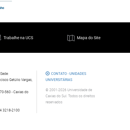
nho
Trabalhe na UCS
Mapa do Site
Sede:
CONTATO - UNIDADES
cisco Getúlio Vargas,
UNIVERSITÁRIAS
© 2001-2026 Universidade de
0-560 - Caxias do
Caxias do Sul. Todos os direitos
reservados
4 3218-2100