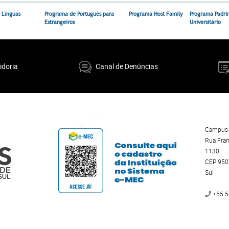
 Línguas
Programa de Português para
Programa Host Family
Programa Padri
Estrangeiros
Universitário
idoria
Canal de Denúncias
Campus-
Rua Fran
1130
CEP 9507
Sul
+55 5