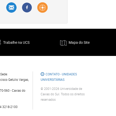
Trabalhe na UCS
Mapa do Site
Sede:
CONTATO - UNIDADES
cisco Getúlio Vargas,
UNIVERSITÁRIAS
© 2001-2026 Universidade de
0-560 - Caxias do
Caxias do Sul. Todos os direitos
reservados
4 3218-2100