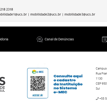
3218 2318
mobilidade1@ucs.br | mobilidade2@ucs.br | mobilidade3@ucs.br
idoria
Canal de Denúncias
Campus-
Rua Fran
1130
CEP 9507
Sul
+55 5