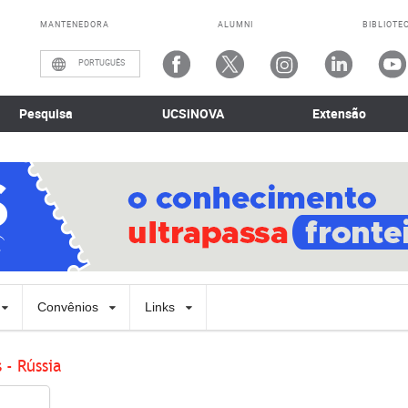
MANTENEDORA
ALUMNI
BIBLIOTE
PORTUGUÊS
Pesquisa
UCSiNOVA
Extensão
Convênios
Links
 - Rússia